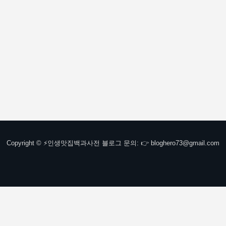
Copyright © ⚡인생맛집백과사전 블로그 문의: 👉 bloghero73@gmail.com