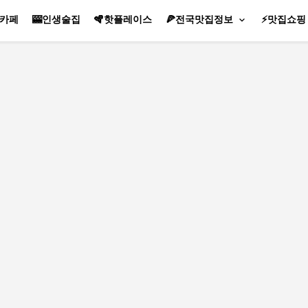
생카페
🎰인생술집
🪇핫플레이스
🍕전국맛집정보
⚡맛집쇼핑