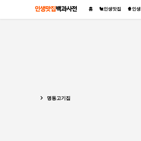
홈
🐔인생맛집
🍿인
명동고기집